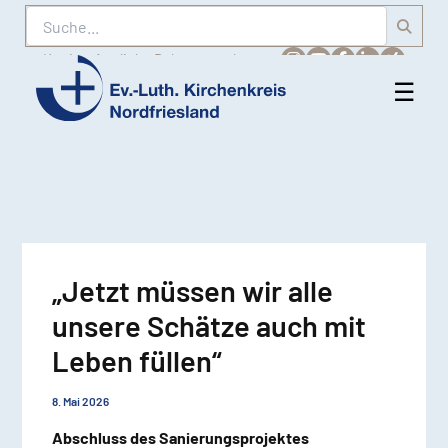
Suche
Karriere
Amtliche Bekanntmachungen
☰
Men
Ev.-
öff
Luth.
Kirchenkreis
Nordfriesland
„Jetzt müssen wir alle
unsere Schätze auch mit
Leben füllen“
8. Mai 2026
Abschluss des Sanierungsprojektes