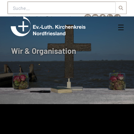
Suche
Karriere
Amtliche Bekanntmachungen
☰
Men
Ev.-
öff
Luth.
Kirchenkreis
Wir & Organisation
Nordfriesland