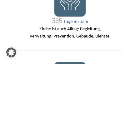
365
Tage im Jahr
Kirche ist auch Alltag: Begleitung,
Verwaltung, Prävention, Gebäude, Dienste.
40
rund
Urlaubskirchen:
offene Türen für Gäste und Einheimische,
besonders in der Saison.