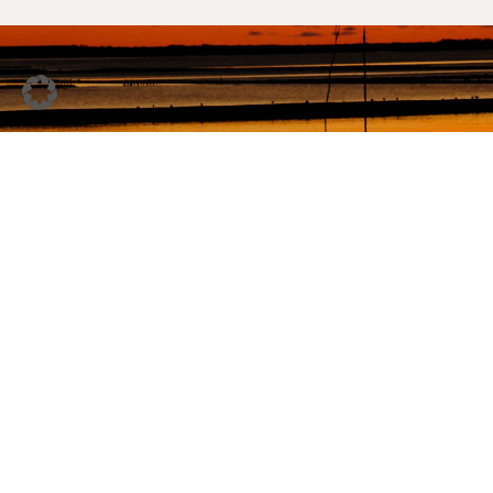
Wo findet Urlaubskirche in Nordfriesland statt?