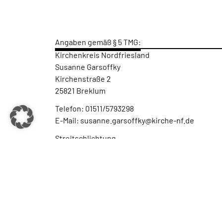
Angaben gemäß § 5 TMG:
Kirchenkreis Nordfriesland
Susanne Garsoffky
Kirchenstraße 2
25821 Breklum
Telefon: 01511/5793298
E-Mail: susanne.garsoffky@kirche-nf.de
Streitschlichtung
Wir sind nicht bereit oder verpflichtet, an Str
Haftungsausschluss:
Haftung für Inhalte
Die Inhalte unserer Seiten wurden mit größter So
übernehmen. Als Diensteanbieter sind wir gemäß
bis 10 TMG sind wir als Diensteanbieter jedoch