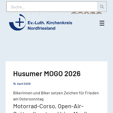
Suche
Karriere
Amtliche Bekanntmachungen
☰
Men
Ev.-
öff
Luth.
Kirchenkreis
Nordfriesland
Husumer MOGO 2026
15. April 2026
Bikerinnen und Biker setzen Zeichen für Frieden
am Ostersonntag
Motorrad-Corso, Open-Air-