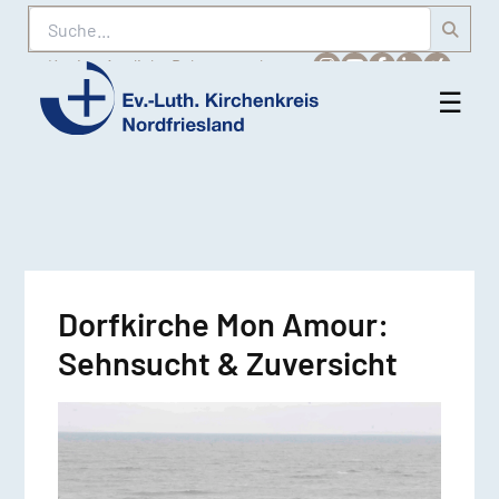
Suche
Karriere
Amtliche Bekanntmachungen
☰
Men
Ev.-
öff
Luth.
Kirchenkreis
Nordfriesland
Dorfkirche Mon Amour:
Sehnsucht & Zuversicht