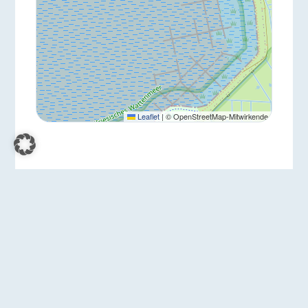
Leaflet
|
© OpenStreetMap-Mitwirkende
ZURÜCK
WEITER