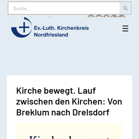
Suche
Karriere
Amtliche Bekanntmachungen
☰
Men
Ev.-
öff
Luth.
Kirchenkreis
Nordfriesland
Kirche bewegt. Lauf
zwischen den Kirchen: Von
Breklum nach Drelsdorf