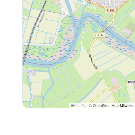
Leaflet
|
© OpenStreetMap-Mitwirke