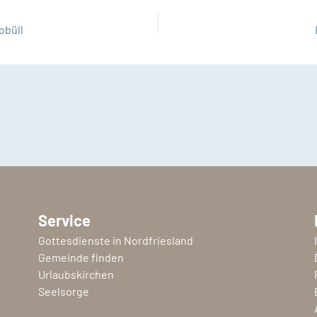
obüll
Service
Gottesdienste in Nordfriesland
Gemeinde finden
Urlaubskirchen
Seelsorge