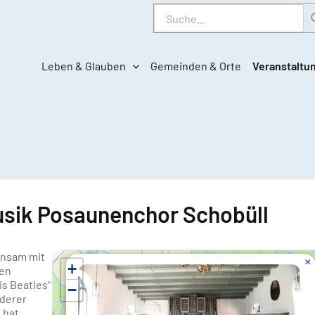
Suche
Leben & Glauben
Gemeinden & Orte
Veranstaltu
ik Posaunenchor Schobüll
insam mit
×
+
hen
s Beatles“
−
nderer
 hat