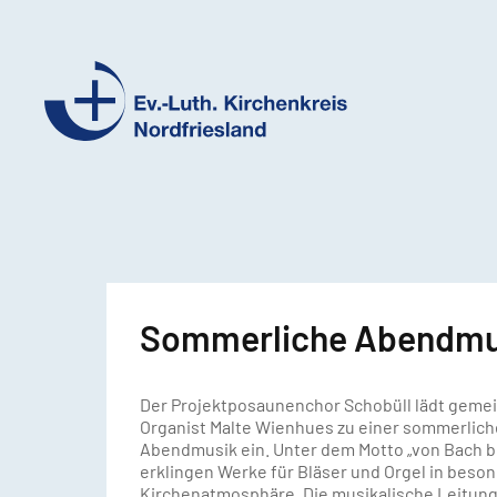
Ev.-
Luth.
Kirchenkreis
Nordfriesland
Sommerliche Abendmus
Der Projektposaunenchor Schobüll lädt geme
Organist Malte Wienhues zu einer sommerlic
Abendmusik ein. Unter dem Motto „von Bach bi
erklingen Werke für Bläser und Orgel in beso
Kirchenatmosphäre. Die musikalische Leitung