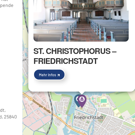
 Spende
ST. CHRISTOPHORUS –
FRIEDRICHSTADT
Mehr Infos
e Kalender
iCalendar
dt,
d, 25840