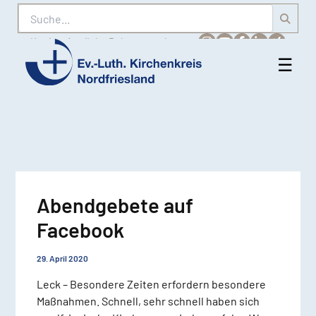
Suche
Karriere
Amtliche Bekanntmachungen
☰
Men
Ev.-
öff
Luth.
Kirchenkreis
Nordfriesland
Abendgebete auf
Facebook
29. April 2020
Leck – Besondere Zeiten erfordern besondere
Maßnahmen. Schnell, sehr schnell haben sich