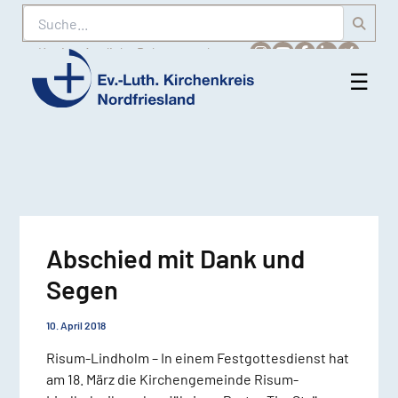
Suche
Karriere
Amtliche Bekanntmachungen
☰
Men
Ev.-
öff
Luth.
Kirchenkreis
Nordfriesland
Abschied mit Dank und
Segen
10. April 2018
Risum-Lindholm – In einem Festgottesdienst hat
am 18. März die Kirchengemeinde Risum-