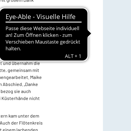
en vom
 außerdem Küster in
er seinen Beruf
Orgeldienst versehen,
nisiert gewesen sei
ht und übernahm die
atte, gemeinsam mit
mengearbeitet. Maike
m Abschied. „Danke
k bezog sie auch
i Küsterhände nicht
stern kam unter dem
 Auch der Flötenkreis
it einem lachenden