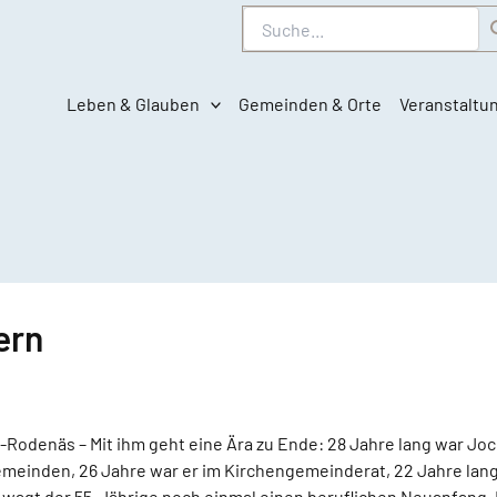
Suche
Leben & Glauben
Gemeinden & Orte
Veranstaltu
ern
Rodenäs – Mit ihm geht eine Ära zu Ende: 28 Jahre lang war Jo
gemeinden, 26 Jahre war er im Kirchengemeinderat, 22 Jahre la
t wagt der 55-Jährige noch einmal einen beruflichen Neuanfang.