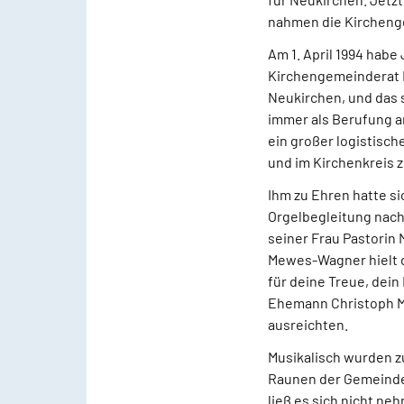
nahmen die Kircheng
Am 1. April 1994 hab
Kirchengemeinderat N
Neukirchen, und das 
immer als Berufung a
ein großer logistisc
und im Kirchenkreis 
Ihm zu Ehren hatte s
Orgelbegleitung nach
seiner Frau Pastorin
Mewes-Wagner hielt 
für deine Treue, dein
Ehemann Christoph Ma
ausreichten.
Musikalisch wurden z
Raunen der Gemeinde z
ließ es sich nicht n