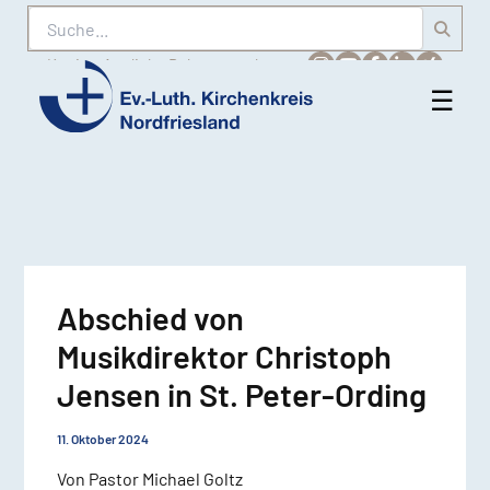
Suche
Karriere
Amtliche Bekanntmachungen
☰
Men
Ev.-
öff
Luth.
Kirchenkreis
Nordfriesland
Abschied von
Musikdirektor Christoph
Jensen in St. Peter-Ording
11. Oktober 2024
Von Pastor Michael Goltz