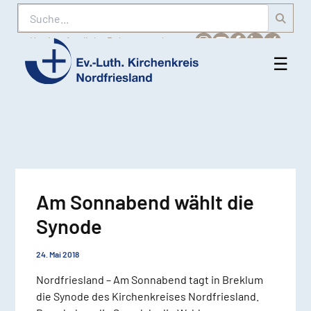
Suche
Karriere
Amtliche Bekanntmachungen
☰
Men
Ev.-
öff
Luth.
Kirchenkreis
Nordfriesland
Am Sonnabend wählt die
Synode
24. Mai 2018
Nordfriesland – Am Sonnabend tagt in Breklum
die Synode des Kirchenkreises Nordfriesland.