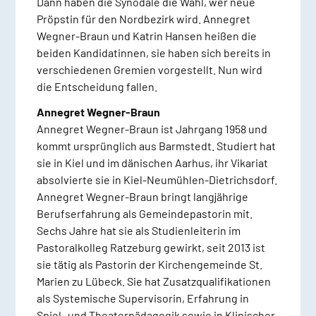
Dann haben die Synodale die Wahl, wer neue
Pröpstin für den Nordbezirk wird. Annegret
Wegner-Braun und Katrin Hansen heißen die
beiden Kandidatinnen, sie haben sich bereits in
verschiedenen Gremien vorgestellt. Nun wird
die Entscheidung fallen.
Annegret Wegner-Braun
Annegret Wegner-Braun ist Jahrgang 1958 und
kommt ursprünglich aus Barmstedt. Studiert hat
sie in Kiel und im dänischen Aarhus, ihr Vikariat
absolvierte sie in Kiel-Neumühlen-Dietrichsdorf.
Annegret Wegner-Braun bringt langjährige
Berufserfahrung als Gemeindepastorin mit.
Sechs Jahre hat sie als Studienleiterin im
Pastoralkolleg Ratzeburg gewirkt, seit 2013 ist
sie tätig als Pastorin der Kirchengemeinde St.
Marien zu Lübeck. Sie hat Zusatzqualifikationen
als Systemische Supervisorin, Erfahrung in
Spiel- und Theaterpädagogik sowie in Klinischer