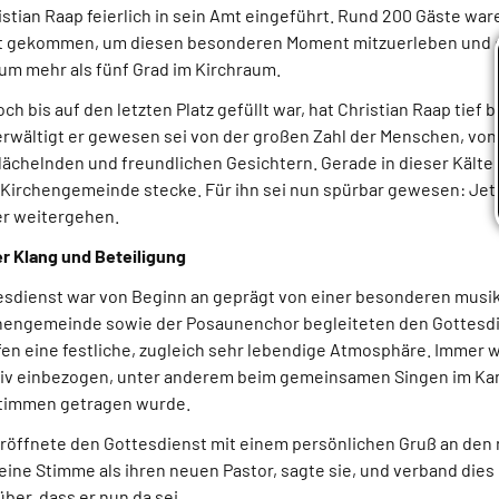
istian Raap feierlich in sein Amt eingeführt. Rund 200 Gäste ware
t gekommen, um diesen besonderen Moment mitzuerleben und da
m mehr als fünf Grad im Kirchraum.
ch bis auf den letzten Platz gefüllt war, hat Christian Raap tief 
erwältigt er gewesen sei von der großen Zahl der Menschen, von
ächelnden und freundlichen Gesichtern. Gerade in dieser Kälte 
r Kirchengemeinde stecke. Für ihn sei nun spürbar gewesen: Jetz
er weitergehen.
er Klang und Beteiligung
sdienst war von Beginn an geprägt von einer besonderen musik
chengemeinde sowie der Posaunenchor begleiteten den Gottesd
en eine festliche, zugleich sehr lebendige Atmosphäre. Immer 
iv einbezogen, unter anderem beim gemeinsamen Singen im Kan
Stimmen getragen wurde.
eröffnete den Gottesdienst mit einem persönlichen Gruß an den 
ne Stimme als ihren neuen Pastor, sagte sie, und verband dies 
ber, dass er nun da sei.