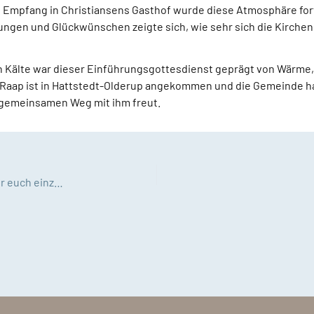
Empfang in Christiansens Gasthof wurde diese Atmosphäre fortg
ngen und Glückwünschen zeigte sich, wie sehr sich die Kirche
en Kälte war dieser Einführungsgottesdienst geprägt von Wärme,
n Raap ist in Hattstedt-Olderup angekommen und die Gemeinde h
n gemeinsamen Weg mit ihm freut.
Weihnachtskampagne: Das macht Weihnachten für euch einzigartig