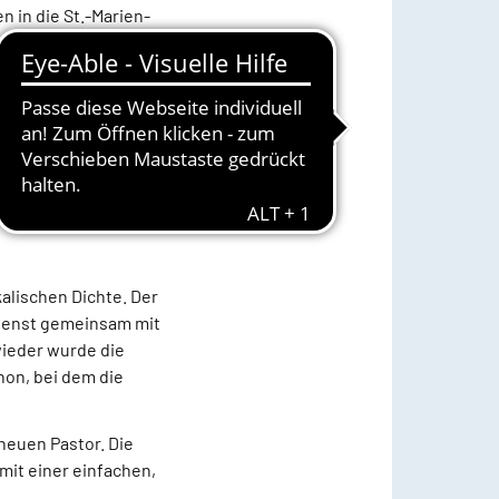
n in die St.-Marien-
s trotz winterlicher
bewegt. Er sprach
 den vielen
habe sich gezeigt,
t könne es hier
alischen Dichte. Der
ienst gemeinsam mit
wieder wurde die
on, bei dem die
neuen Pastor. Die
mit einer einfachen,