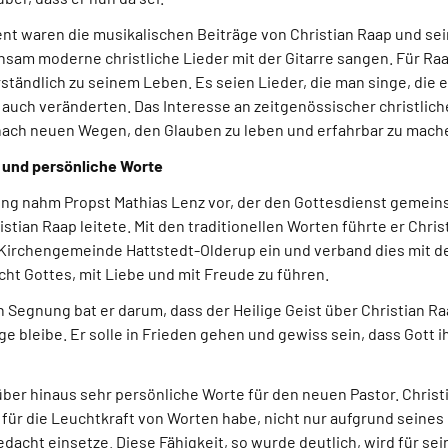
t waren die musikalischen Beiträge von Christian Raap und sei
insam moderne christliche Lieder mit der Gitarre sangen. Für Ra
ständlich zu seinem Leben. Es seien Lieder, die man singe, die 
t auch veränderten. Das Interesse an zeitgenössischer christliche
ach neuen Wegen, den Glauben zu leben und erfahrbar zu mach
 und persönliche Worte
rung nahm Propst Mathias Lenz vor, der den Gottesdienst gemein
stian Raap leitete. Mit den traditionellen Worten führte er Chris
r Kirchengemeinde Hattstedt-Olderup ein und verband dies mit d
cht Gottes, mit Liebe und mit Freude zu führen.
n Segnung bat er darum, dass der Heilige Geist über Christian 
ge bleibe. Er solle in Frieden gehen und gewiss sein, dass Gott
ber hinaus sehr persönliche Worte für den neuen Pastor. Christ
 für die Leuchtkraft von Worten habe, nicht nur aufgrund seines
edacht einsetze. Diese Fähigkeit, so wurde deutlich, wird für sei