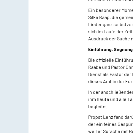
Ein besonderer Momen
Silke Raap, die geme
Lieder ganz selbstver
sich im Laufe der Zei
Ausdruck der Suche n
Einführung, Segnung
Die offizielle Einfüh
Raabe und Pastor Chri
Dienst als Pastor de
dieses Amt in der Fur
In der anschließende
ihm heute und alle Ta
begleite.
Propst Lenz fand darü
der ein feines Gespür
weil er Sprache mit B