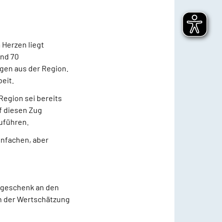
 Herzen liegt
und 70
gen aus der Region.
eit.
egion sei bereits
f diesen Zug
uführen.
infachen, aber
sgeschenk an den
en der Wertschätzung