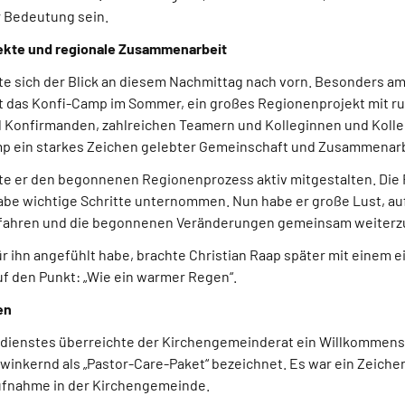
 Bedeutung sein.
jekte und regionale Zusammenarbeit
ete sich der Blick an diesem Nachmittag nach vorn. Besonders am
it das Konfi-Camp im Sommer, ein großes Regionenprojekt mit r
Konfirmanden, zahlreichen Teamern und Kolleginnen und Kolle
amp ein starkes Zeichen gelebter Gemeinschaft und Zusammenarb
e er den begonnenen Regionenprozess aktiv mitgestalten. Die R
be wichtige Schritte unternommen. Nun habe er große Lust, au
ufahren und die begonnenen Veränderungen gemeinsam weiterz
ür ihn angefühlt habe, brachte Christian Raap später mit einem e
uf den Punkt: „Wie ein warmer Regen“.
en
dienstes überreichte der Kirchengemeinderat ein Willkommen
winkernd als „Pastor-Care-Paket“ bezeichnet. Es war ein Zeich
ufnahme in der Kirchengemeinde.