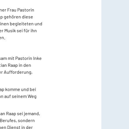
ner Frau Pastorin
ap gehören diese
einen begleiteten und
r Musik sei für ihn
en.
sam mit Pastorin Inke
tian Raap in den
er Aufforderung,
Raap komme und bei
 ihn auf seinem Weg
ian Raap sei jemand,
 Berufes, sondern
nen Dienst in der