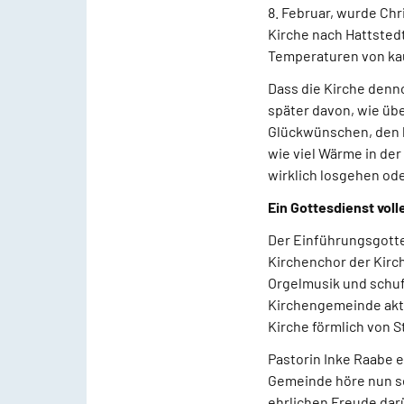
8. Februar, wurde Chr
Kirche nach Hattsted
Temperaturen von kau
Dass die Kirche denno
später davon, wie üb
Glückwünschen, den l
wie viel Wärme in de
wirklich losgehen od
Ein Gottesdienst voll
Der Einführungsgotte
Kirchenchor der Kir
Orgelmusik und schuf
Kirchengemeinde akt
Kirche förmlich von 
Pastorin Inke Raabe 
Gemeinde höre nun sei
ehrlichen Freude darü