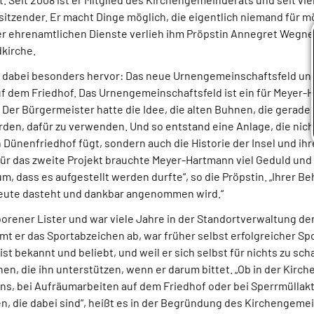
sitzender. Er macht Dinge möglich, die eigentlich niemand für m
r ehrenamtlichen Dienste verlieh ihm Pröpstin Annegret Wegne
kirche.
e dabei besonders hervor: Das neue Urnengemeinschaftsfeld un
f dem Friedhof. Das Urnengemeinschaftsfeld ist ein für Meyer-
 Der Bürgermeister hatte die Idee, die alten Buhnen, die gerad
rden, dafür zu verwenden. Und so entstand eine Anlage, die nich
en Dünenfriedhof fügt, sondern auch die Historie der Insel und ih
Für das zweite Projekt brauchte Meyer-Hartmann viel Geduld und
, dass es aufgestellt werden durfte“, so die Pröpstin. „Ihrer Beh
heute dasteht und dankbar angenommen wird.“
borener Lister und war viele Jahre in der Standortverwaltung d
mmt er das Sportabzeichen ab, war früher selbst erfolgreicher Spo
 ist bekannt und beliebt, und weil er sich selbst für nichts zu sch
n, die ihn unterstützen, wenn er darum bittet. „Ob in der Kirc
ns, bei Aufräumarbeiten auf dem Friedhof oder bei Sperrmüllakt
n, die dabei sind“, heißt es in der Begründung des Kirchengeme