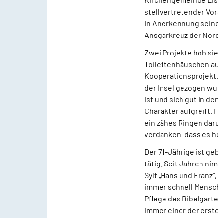
stellvertretender Vor
In Anerkennung seine
Ansgarkreuz der Nord
Zwei Projekte hob si
Toilettenhäuschen au
Kooperationsprojekt.
der Insel gezogen wu
ist und sich gut in d
Charakter aufgreift. 
ein zähes Ringen darum
verdanken, dass es 
Der 71-Jährige ist ge
tätig. Seit Jahren ni
Sylt „Hans und Franz“,
immer schnell Mensche
Pflege des Bibelgarte
immer einer der erste