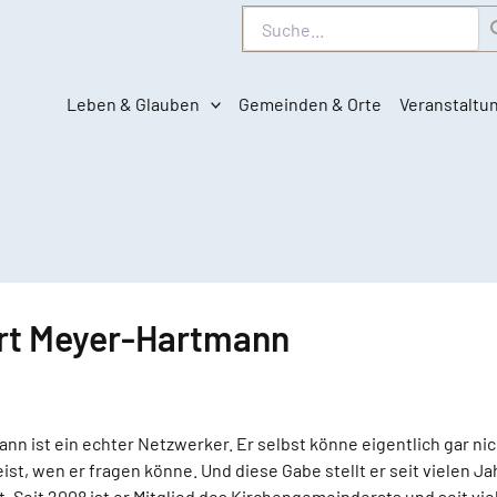
Suche
Leben & Glauben
Gemeinden & Orte
Veranstaltu
ert Meyer-Hartmann
n ist ein echter Netzwerker. Er selbst könne eigentlich gar nich
eist, wen er fragen könne. Und diese Gabe stellt er seit vielen Ja
 Seit 2008 ist er Mitglied des Kirchengemeinderats und seit vi