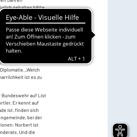
öglich gehalten hätte.
r-Braun das
d das
Hartmann typisches
e auf dem Weststrand
t nur optisch schön
ren maritimen
 Diplomatie. „Welch
arrlichkeit ist es zu
er Bundeswehr auf List
rtler. Er kennt auf
ade ist, finden sich
hengemeinde, bei der
ionen: Norbert ist
inderats. Und die