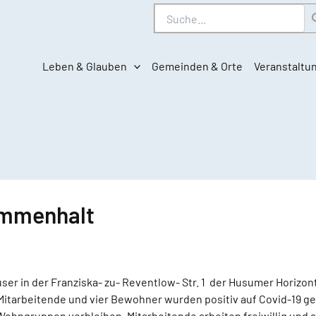
Suche
Leben & Glauben
Gemeinden & Orte
Veranstaltu
ammenhalt
r in der Franziska- zu- Reventlow- Str. 1 der Husumer Horizonte
 Mitarbeitende und vier Bewohner wurden positiv auf Covid-19 g
Wohngruppen verbleiben, Mitarbeitende arbeiten freiwillig und 