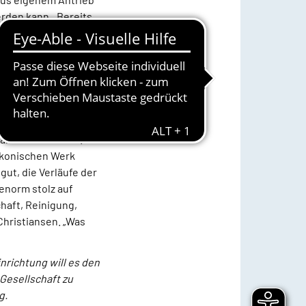
rden kann. „Bereits
azu Hans Pahl-
fünf personell
chen hin- und
Wohnheim in großem
g mit der
ahl-Christiansen.
iakonischen Werk
ut, die Verläufe der
 enorm stolz auf
chaft, Reinigung,
hristiansen. „Was
nrichtung will es den
Gesellschaft zu
g.