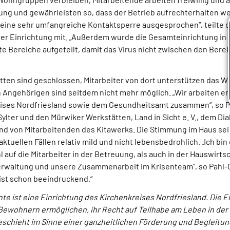
tung und gewährleisten so, dass der Betrieb aufrechterhalten we
r eine sehr umfangreiche Kontaktsperre ausgesprochen“, teilte d
der Einrichtung mit. „Außerdem wurde die Gesamteinrichtung in 
e Bereiche aufgeteilt, damit das Virus nicht zwischen den Berei
“
ten sind geschlossen, Mitarbeiter von dort unterstützen das 
Angehörigen sind seitdem nicht mehr möglich. „Wir arbeiten en
ises Nordfriesland sowie dem Gesundheitsamt zusammen“, so P
ylter und den Mürwiker Werkstätten, Land in Sicht e. V., dem D
nd von Mitarbeitenden des Kitawerks. Die Stimmung im Haus sei g
ktuellen Fällen relativ mild und nicht lebensbedrohlich. „Ich bin
auf die Mitarbeiter in der Betreuung, als auch in der Hauswirts
rwaltung und unsere Zusammenarbeit im Krisenteam“, so Pahl-C
 ist schon beeindruckend.“
te ist eine Einrichtung des Kirchenkreises Nordfriesland. Die Ei
wohnern ermöglichen, ihr Recht auf Teilhabe am Leben in der 
eschieht im Sinne einer ganzheitlichen Förderung und Begleitun