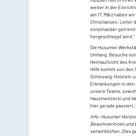
weiter in der Einrich
am 17. März haben wi
Christiansen, Leiter 
voneinander getrennt
hergeschleppt wird.
Die Husumer Werkstät
Umfang. Besuche von 
Heimaufsicht des Kre
Hilfe kommt von den S
Schleswig-Holstein u
Erkrankungen in den a
unsere Teams, sowohl 
Hausmeisterei und Ve
hier gerade passiert,
Info: Husumer Horizon
Bewohnerinnen und Be
verwirklichen. Dies g