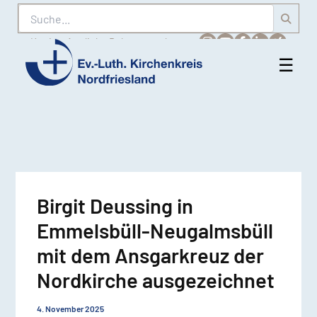
Suche
Karriere
Amtliche Bekanntmachungen
☰
Men
Ev.-
öff
Luth.
Kirchenkreis
Nordfriesland
Birgit Deussing in
Emmelsbüll-Neugalmsbüll
mit dem Ansgarkreuz der
Nordkirche ausgezeichnet
4. November 2025