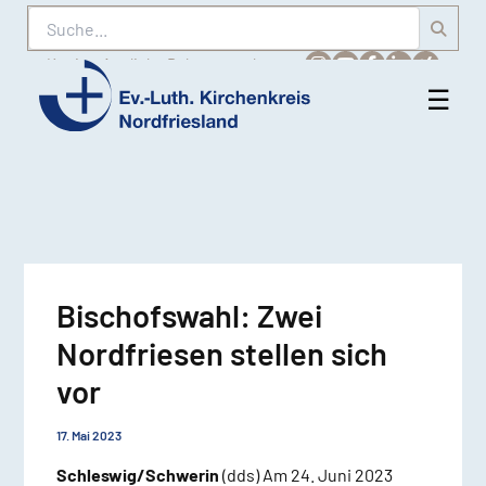
Suche
Karriere
Amtliche Bekanntmachungen
☰
Men
Ev.-
öff
Luth.
Kirchenkreis
Nordfriesland
Bischofswahl: Zwei
Nordfriesen stellen sich
vor
17. Mai 2023
Schleswig/Schwerin
(dds) Am 24. Juni 2023