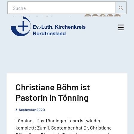
Suche
Karriere
Amtliche Bekanntmachungen
☰
Men
Ev.-
öff
Luth.
Kirchenkreis
Nordfriesland
Christiane Böhm ist
Pastorin in Tönning
3. September 2020
Tönning – Das Tönninger Team ist wieder
komplett: Zum 1. September hat Dr. Christiane