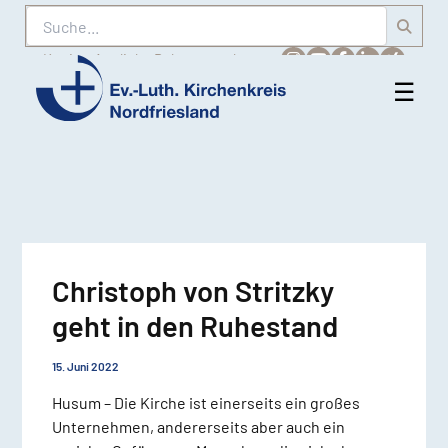
Suche
Karriere
Amtliche Bekanntmachungen
☰
Men
Ev.-
öff
Luth.
Kirchenkreis
Nordfriesland
Christoph von Stritzky
geht in den Ruhestand
15. Juni 2022
Husum – Die Kirche ist einerseits ein großes
Unternehmen, andererseits aber auch ein