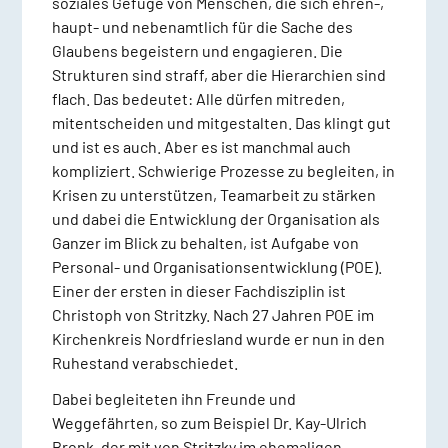
soziales Gefüge von Menschen, die sich ehren-,
haupt- und nebenamtlich für die Sache des
Glaubens begeistern und engagieren. Die
Strukturen sind straff, aber die Hierarchien sind
flach. Das bedeutet: Alle dürfen mitreden,
mitentscheiden und mitgestalten. Das klingt gut
und ist es auch. Aber es ist manchmal auch
kompliziert. Schwierige Prozesse zu begleiten, in
Krisen zu unterstützen, Teamarbeit zu stärken
und dabei die Entwicklung der Organisation als
Ganzer im Blick zu behalten, ist Aufgabe von
Personal- und Organisationsentwicklung (POE).
Einer der ersten in dieser Fachdisziplin ist
Christoph von Stritzky. Nach 27 Jahren POE im
Kirchenkreis Nordfriesland wurde er nun in den
Ruhestand verabschiedet.
Dabei begleiteten ihn Freunde und
Weggefährten, so zum Beispiel Dr. Kay-Ulrich
Bronk, der mit von Stritzky im ehemaligen