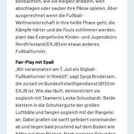
beobachten, wie sie elegant dribbeln, weit
abschlagen oder sauber ihre Pässe spielen. Aber
ausgerechnet wenn die Fußball-
Weltmeisterschaft in ihre heiße Phase geht, die
Kämpfe härter und die Fouls schlimmer werden,
plant das Evangelische Kinder- und Jugendbüro
Nordfriesland (EKJB) ein etwas anderes
Fußballturnier.
Fair-Play mit Spaß
„Wir veranstalten am 7. Juli ein Bigball-
Fußballturnier in Niebüll“, sagt Synja Brodersen,
die zurzeit im Bundesfreiwilligendienst (BfD) im
EKJB ist. Wie das läuft, demonstriert sie
sogleich mit Teamerin Levke Schuchardt: Beide
klettern in die Schultergurte der großen
Luftbälle und fangen sogleich mit der Rangelei
an. Dabei prallen sie sanft gefedert voneinander
ab und liegen bald prustend auf dem Boden wie
Käfer auf dem Rücken. Nach wenigen Sekunden