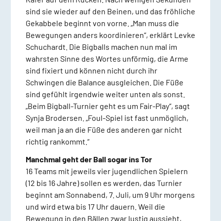
sind sie wieder auf den Beinen, und das fröhliche
Gekabbele beginnt von vorne. „Man muss die
Bewegungen anders koordinieren“, erklärt Levke
Schuchardt. Die Bigballs machen nun mal im
wahrsten Sinne des Wortes unförmig, die Arme
sind fixiert und können nicht durch ihr
Schwingen die Balance ausgleichen. Die Füße
sind gefühlt irgendwie weiter unten als sonst.
„Beim Bigball-Turnier geht es um Fair-Play“, sagt
Synja Brodersen. „Foul-Spiel ist fast unmöglich,
weil man ja an die Füße des anderen gar nicht
richtig rankommt.“
Manchmal geht der Ball sogar ins Tor
16 Teams mit jeweils vier jugendlichen Spielern
(12 bis 16 Jahre) sollen es werden, das Turnier
beginnt am Sonnabend, 7. Juli, um 9 Uhr morgens
und wird etwa bis 17 Uhr dauern. Weil die
Bewegung in den Bällen zwar lustig aussieht,