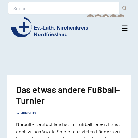
Suche
Karriere
Amtliche Bekanntmachungen
☰
Men
Ev.-
öff
Luth.
Kirchenkreis
Nordfriesland
Das etwas andere Fußball-
Turnier
14. Juni 2018
Niebüll – Deutschland ist im Fußballfieber: Es ist
doch zu schön, die Spieler aus vielen Ländern zu