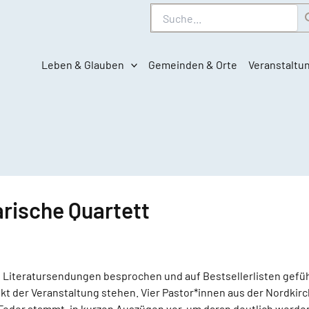
Suche
Leben & Glauben
Gemeinden & Orte
Veranstaltu
arische Quartett
n Literatursendungen besprochen und auf Bestsellerlisten geführ
t der Veranstaltung stehen. Vier Pastor*innen aus der Nordkirch
Feder stammt, in kurzen Auszügen vor, um daran deutlich werden 