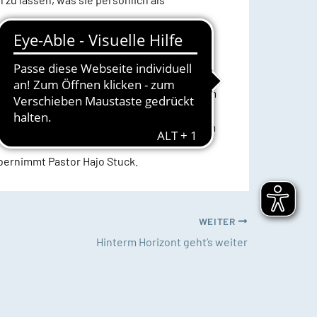
 am
31. März um 17 Uhr
in der Karlumer St.
nd Predigtaustausch bestehen.
 Jensen Kollegs in Breklum, bekannt aus dem
nd Ockholm tätig, Pastor Dr. Kay-Ulrich
Nikolai-Kirche. Seine Radioandachten sind im
übernimmt Pastor Hajo Stuck.
WEITER
Hinterm Horizont geht’s weiter