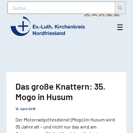
Suche
Karriere
Amtliche Bekanntmachungen
☰
Men
Ev.-
öff
Luth.
Kirchenkreis
Nordfriesland
Das große Knattern: 35.
Mogo in Husum
10. April 2019
Der Motorradgottesdienst (Mogo) in Husum wird
35 Jahre alt – und nicht nur das wird am