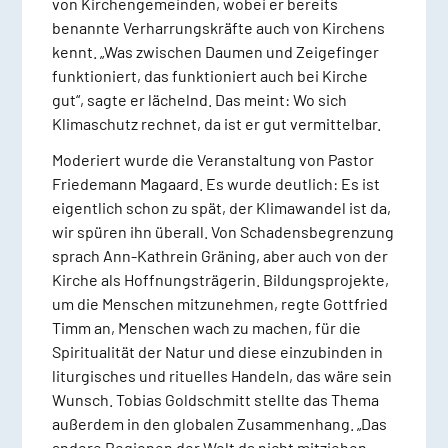
von Kirchengemeinden, wobei er bereits
benannte Verharrungskräfte auch von Kirchens
kennt. „Was zwischen Daumen und Zeigefinger
funktioniert, das funktioniert auch bei Kirche
gut“, sagte er lächelnd. Das meint: Wo sich
Klimaschutz rechnet, da ist er gut vermittelbar.
Moderiert wurde die Veranstaltung von Pastor
Friedemann Magaard. Es wurde deutlich: Es ist
eigentlich schon zu spät, der Klimawandel ist da,
wir spüren ihn überall. Von Schadensbegrenzung
sprach Ann-Kathrein Gräning, aber auch von der
Kirche als Hoffnungsträgerin. Bildungsprojekte,
um die Menschen mitzunehmen, regte Gottfried
Timm an, Menschen wach zu machen, für die
Spiritualität der Natur und diese einzubinden in
liturgisches und rituelles Handeln, das wäre sein
Wunsch. Tobias Goldschmitt stellte das Thema
außerdem in den globalen Zusammenhang. „Das
andere Regionen der Welt da nicht mitziehen,