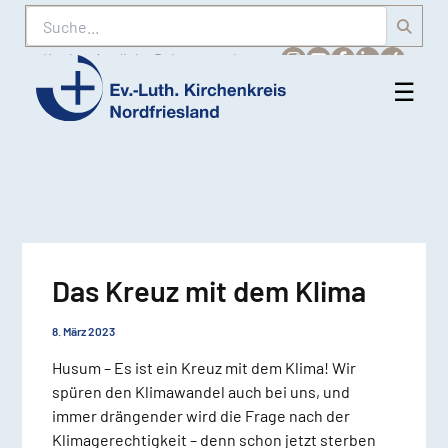
Suche
Karriere
Amtliche Bekanntmachungen
☰
Men
Ev.-
öff
Luth.
Kirchenkreis
Nordfriesland
Das Kreuz mit dem Klima
8. März 2023
Husum – Es ist ein Kreuz mit dem Klima! Wir
spüren den Klimawandel auch bei uns, und
immer drängender wird die Frage nach der
Klimagerechtigkeit – denn schon jetzt sterben