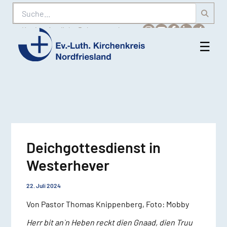
Suche
Karriere
Amtliche Bekanntmachungen
☰
Men
Ev.-
öff
Luth.
Kirchenkreis
Nordfriesland
Deichgottesdienst in
Westerhever
22. Juli 2024
Von Pastor Thomas Knippenberg, Foto: Mobby
Herr bit an`n Heben reckt dien Gnaad, dien Truu