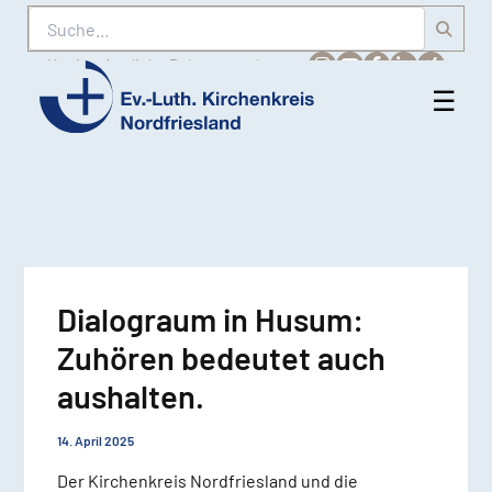
Suche
Karriere
Amtliche Bekanntmachungen
☰
Men
Ev.-
öff
Luth.
Kirchenkreis
Nordfriesland
Dialograum in Husum:
Zuhören bedeutet auch
aushalten.
14. April 2025
Der Kirchenkreis Nordfriesland und die