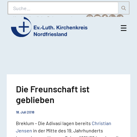
Suche
Karriere
Amtliche Bekanntmachungen
☰
Men
Ev.-
öff
Luth.
Kirchenkreis
Nordfriesland
Die Freunschaft ist
geblieben
18. Juli 2018
Breklum – Die Adivasi lagen bereits
Christian
Jensen
in der Mitte des 19. Jahrhunderts