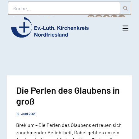
Suche
Karriere
Amtliche Bekanntmachungen
☰
Men
Ev.-
öff
Luth.
Kirchenkreis
Nordfriesland
Die Perlen des Glaubens in
groß
12. Juni 2021
Breklum – Die Perlen des Glaubens erfreuen sich
zunehmender Beliebtheit. Dabei geht es um ein