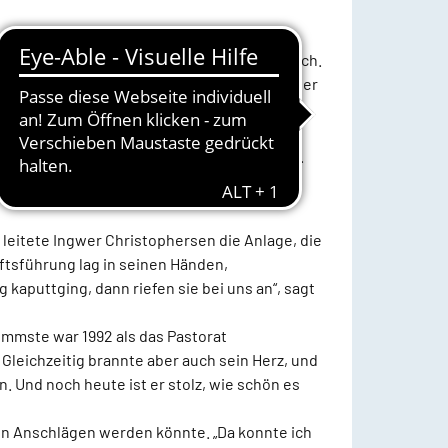
das kannst du ja mal machen“, erinnert er sich.
re. In dieser Zeit prägte er das Schicksal der
ästen aus dem holländischen Putten. „Wir
hlimmen Erfahrungen echte Freundschaft
ngen“, sagt der Maler- und Lackierermeister.
leitete Ingwer Christophersen die Anlage, die
ftsführung lag in seinen Händen,
puttging, dann riefen sie bei uns an“, sagt
mmste war 1992 als das Pastorat
 Gleichzeitig brannte aber auch sein Herz, und
n. Und noch heute ist er stolz, wie schön es
von Anschlägen werden könnte. „Da konnte ich