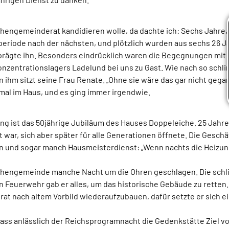
rchengemeinderat kandidieren wolle, da dachte ich: Sechs Jahre, 
eriode nach der nächsten, und plötzlich wurden aus sechs 26 Jah
ägte ihn. Besonders eindrücklich waren die Begegnungen mit G
onzentrationslagers Ladelund bei uns zu Gast. Wie nach so sc
 ihm sitzt seine Frau Renate. „Ohne sie wäre das gar nicht gega
hmal im Haus, und es ging immer irgendwie.
ng ist das 50jährige Jubiläum des Hauses Doppeleiche. 25 Jahre 
war, sich aber später für alle Generationen öffnete. Die Geschä
und sogar manch Hausmeisterdienst: „Wenn nachts die Heizung ka
irchengemeinde manche Nacht um die Ohren geschlagen. Die schli
n Feuerwehr gab er alles, um das historische Gebäude zu retten.
torat nach altem Vorbild wiederaufzubauen, dafür setzte er sich ei
, dass anlässlich der Reichsprogramnacht die Gedenkstätte Ziel 