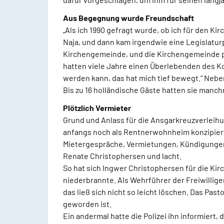
Aus Begegnung wurde Freundschaft
„Als ich 1990 gefragt wurde, ob ich für den Ki
Naja, und dann kam irgendwie eine Legislaturp
Kirchengemeinde, und die Kirchengemeinde pr
hatten viele Jahre einen Überlebenden des K
werden kann, das hat mich tief bewegt.“ Neben
Bis zu 16 holländische Gäste hatten sie manc
Plötzlich Vermieter
Grund und Anlass für die Ansgarkreuzverleihu
anfangs noch als Rentnerwohnheim konzipiert 
Mietergespräche, Vermietungen, Kündigungen 
Renate Christophersen und lacht.
So hat sich Ingwer Christophersen für die K
niederbrannte. Als Wehrführer der Freiwillige
das ließ sich nicht so leicht löschen. Das Pas
geworden ist.
Ein andermal hatte die Polizei ihn informiert