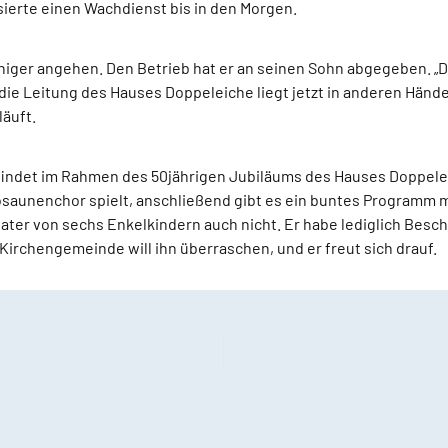
isierte einen Wachdienst bis in den Morgen.
higer angehen. Den Betrieb hat er an seinen Sohn abgegeben. „D
 die Leitung des Hauses Doppeleiche liegt jetzt in anderen Händ
läuft.
findet im Rahmen des 50jährigen Jubiläums des Hauses Doppelei
osaunenchor spielt, anschließend gibt es ein buntes Programm m
ter von sechs Enkelkindern auch nicht. Er habe lediglich Besc
Kirchengemeinde will ihn überraschen, und er freut sich drauf.