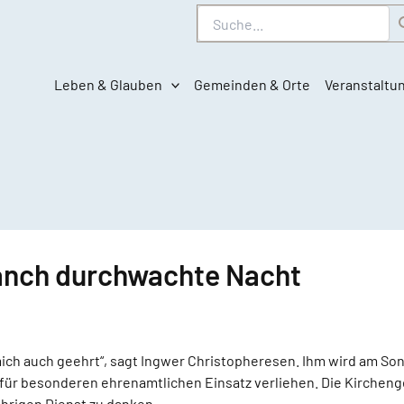
Suche
Leben & Glauben
Gemeinden & Orte
Veranstaltu
anch durchwachte Nacht
 mich auch geehrt“, sagt Ingwer Christopheresen. Ihm wird am So
für besonderen ehrenamtlichen Einsatz verliehen. Die Kirchen
ährigen Dienst zu danken.