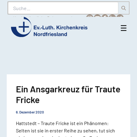
Suche
Karriere
Amtliche Bekanntmachungen
☰
Men
Ev.-
öff
Luth.
Kirchenkreis
Nordfriesland
Ein Ansgarkreuz für Traute
Fricke
6. Dezember 2020
Hattstedt – Traute Fricke ist ein Phänomen:
Selten ist sie in erster Reihe zu sehen, tut sich