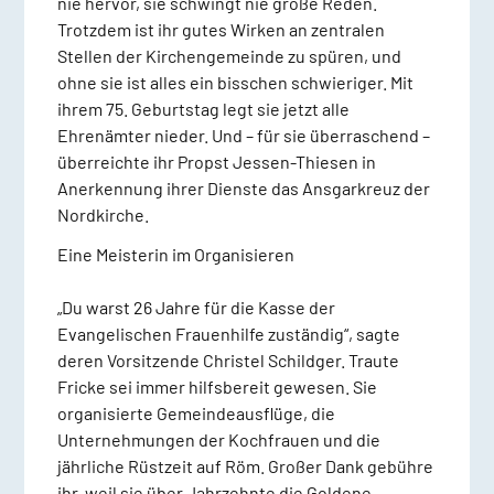
nie hervor, sie schwingt nie große Reden.
Trotzdem ist ihr gutes Wirken an zentralen
Stellen der Kirchengemeinde zu spüren, und
ohne sie ist alles ein bisschen schwieriger. Mit
ihrem 75. Geburtstag legt sie jetzt alle
Ehrenämter nieder. Und – für sie überraschend –
überreichte ihr Propst Jessen-Thiesen in
Anerkennung ihrer Dienste das Ansgarkreuz der
Nordkirche.
Eine Meisterin im Organisieren
„Du warst 26 Jahre für die Kasse der
Evangelischen Frauenhilfe zuständig“, sagte
deren Vorsitzende Christel Schildger. Traute
Fricke sei immer hilfsbereit gewesen. Sie
organisierte Gemeindeausflüge, die
Unternehmungen der Kochfrauen und die
jährliche Rüstzeit auf Röm. Großer Dank gebühre
ihr, weil sie über Jahrzehnte die Goldene