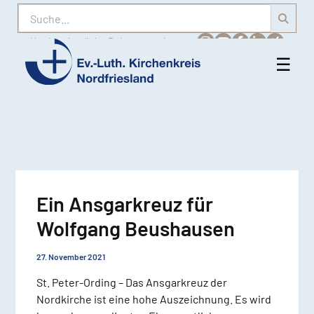
Suche
Karriere
Amtliche Bekanntmachungen
☰
Men
Ev.-
öff
Luth.
Kirchenkreis
Nordfriesland
Ein Ansgarkreuz für
Wolfgang Beushausen
27. November 2021
St. Peter-Ording – Das Ansgarkreuz der
Nordkirche ist eine hohe Auszeichnung. Es wird