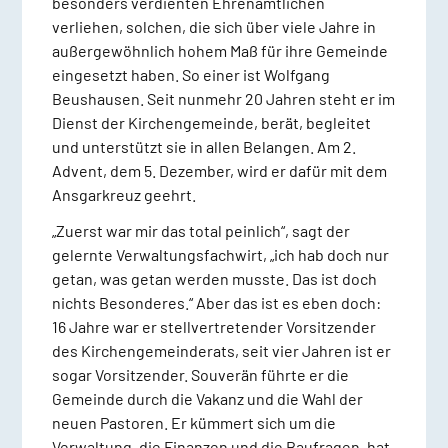
besonders verdienten Ehrenamtlichen
verliehen, solchen, die sich über viele Jahre in
außergewöhnlich hohem Maß für ihre Gemeinde
eingesetzt haben. So einer ist Wolfgang
Beushausen. Seit nunmehr 20 Jahren steht er im
Dienst der Kirchengemeinde, berät, begleitet
und unterstützt sie in allen Belangen. Am 2.
Advent, dem 5. Dezember, wird er dafür mit dem
Ansgarkreuz geehrt.
„Zuerst war mir das total peinlich“, sagt der
gelernte Verwaltungsfachwirt, „ich hab doch nur
getan, was getan werden musste. Das ist doch
nichts Besonderes.“ Aber das ist es eben doch:
16 Jahre war er stellvertretender Vorsitzender
des Kirchengemeinderats, seit vier Jahren ist er
sogar Vorsitzender. Souverän führte er die
Gemeinde durch die Vakanz und die Wahl der
neuen Pastoren. Er kümmert sich um die
Verwaltung, die Finanzen und die Baufragen, hat