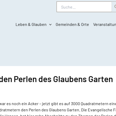
Suche
Leben & Glauben
Gemeinden & Orte
Veranstaltu
r den Perlen des Glaubens Garten
war es noch ein Acker – jetzt gibt es auf 3000 Quadratmetern ei
adratmetern den Perlen des Glaubens Garten. Die Evangelische F
dia Hansen, hat hier zehn Abschnitte zu den Themen der Perlen 