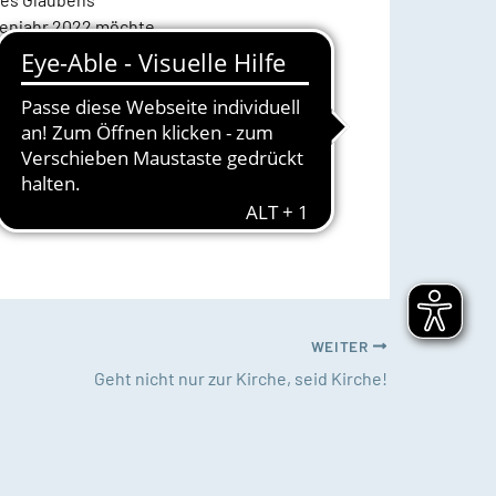
tenjahr 2022 möchte
hrungen durch
affen von Wilfried
er Stiftung Gertrud,
lingen des Gartens
eich der Perle der
itzuwirken, kann sich
WEITER
Geht nicht nur zur Kirche, seid Kirche!