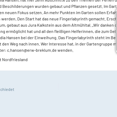
 Beschilderungen wurden gebaut und Pflanzen gesetzt. Im Gar
en neuen Fokus setzen. An mehr Punkten im Garten sollen Erfa
werden. Den Start hat das neue Fingerlabyrinth gemacht. Ersch
m, gebaut aus Jura Kalkstein aus dem Altmühltal. „Wir danken d
ung ermöglicht hat und all den fleißigen Helferinnen, die zum Ge
udia Hansen bei der Einweihung. Das Fingerlabyrinth steht im Ber
rt den Weg nach innen. Wer Interesse hat, in der Gartengruppe m
nter: c.hansen@erw-breklum.de wenden.
t Nordfriesland
schiedet