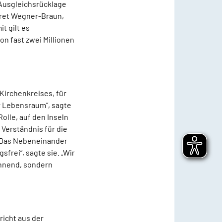
 Ausgleichsrücklage
gret Wegner-Braun,
t gilt es
n fast zwei Millionen
 Kirchenkreises, für
ter Lebensraum“, sagte
olle, auf den Inseln
Verständnis für die
 „Das Nebeneinander
frei“, sagte sie. „Wir
ennend, sondern
icht aus der