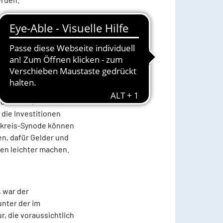
 das Konzept vor,
reits 2012 wurde das
15 gebe es ein
auf Null festsetze.
nke, die noch zumeist
o Krämer, weil so in
 die Investitionen
enkreis-Synode können
n, dafür Gelder und
ven leichter machen.
, war der
unter der im
, die voraussichtlich