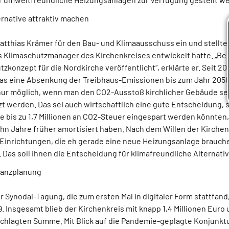
ernative attraktiv machen
atthias Krämer für den Bau- und Klimaausschuss ein und stellte
ls Klimaschutzmanager des Kirchenkreises entwickelt hatte. „Be
zkonzept für die Nordkirche veröffentlicht“, erklärte er. Seit 20
as eine Absenkung der Treibhaus-Emissionen bis zum Jahr 2050 
 nur möglich, wenn man den CO2-Ausstoß kirchlicher Gebäude se
zt werden. Das sei auch wirtschaftlich eine gute Entscheidung, s
 bis zu 1,7 Millionen an CO2-Steuer eingespart werden könnten,
hn Jahre früher amortisiert haben. Nach dem Willen der Kirch
inrichtungen, die eh gerade eine neue Heizungsanlage brauche
Das soll ihnen die Entscheidung für klimafreundliche Alternati
nanzplanung
r Synodal-Tagung, die zum ersten Mal in digitaler Form stattfand
 Insgesamt blieb der Kirchenkreis mit knapp 1,4 Millionen Euro 
chlagten Summe. Mit Blick auf die Pandemie-geplagte Konjunktur