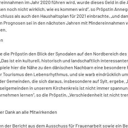
reinnahmen im Jahr 2020 führen wird, wurde dieses Geld in die
sen noch nicht wirklich, wie es kommen wird“, so Pröpstin Anne
hluss als auch den Haushaltsplan für 2021 einbrachte, „und dami
 Prognosen sei in den nächsten Jahren mit Mindereinnahmen vo
nen.
en
te die Pröpstin den Blick der Synodalen auf den Nordbereich des
 „Das ist ein kulturell, historisch und landschaftlich interessan
spiele hier die Nähe zu den dänischen Nachbarn eine besondere R
er Tourismus den Lebensrhythmus, und sie warb eindrücklich um 
der Gemeinden, die sich daraus, insbesondere auf Sylt, ergebe.
selgemeinden in unserem Kirchenkreis ist nicht immer spannungs
nehmen lernen“, so die Pröpstin, „Verschiedenheit ist nicht tr
ßer Dank an alle Mitwirkenden
 der Bericht aus dem Ausschuss für Frauenarbeit sowie ein Ber