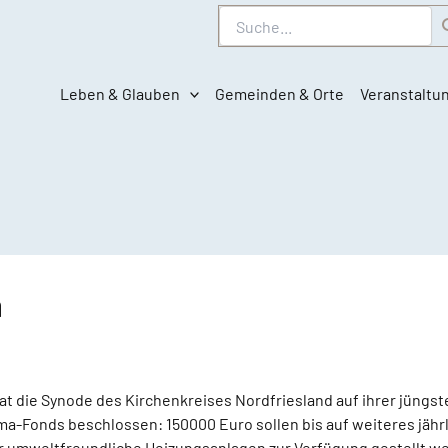
Suche
Leben & Glauben
Gemeinden & Orte
Veranstaltu
a
at die Synode des Kirchenkreises Nordfriesland auf ihrer jüngst
ima-Fonds beschlossen: 150000 Euro sollen bis auf weiteres jäh
r umweltfreundliche Heizungsanlagen zur Verfügung gestellt w