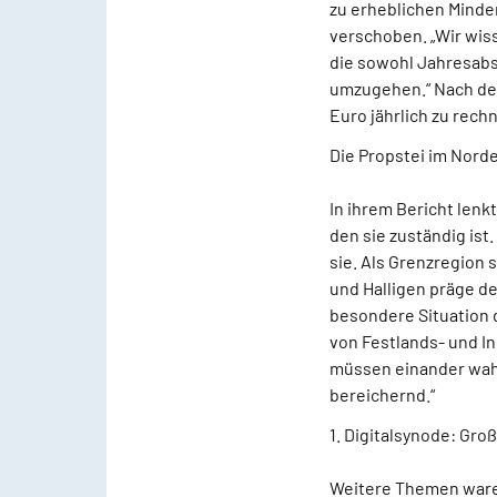
zu erheblichen Minde
verschoben. „Wir wis
die sowohl Jahresabsc
umzugehen.“ Nach den
Euro jährlich zu rech
Die Propstei im Nord
In ihrem Bericht lenk
den sie zuständig ist.
sie. Als Grenzregion 
und Halligen präge d
besondere Situation 
von Festlands- und In
müssen einander wahr
bereichernd.“
1. Digitalsynode: Gro
Weitere Themen waren