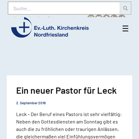
Suche
Karriere
Amtliche Bekanntmachungen
☰
Men
Ev.-
öff
Luth.
Kirchenkreis
Nordfriesland
Ein neuer Pastor für Leck
2. September 2018
Leck – Der Beruf eines Pastors ist sehr vielfältig:
Neben den Gottesdiensten am Sonntag gibt es
auch die zu fröhlichen oder traurigen Anlässen,
die gleichermaßen viel Einfühlungsvermögen