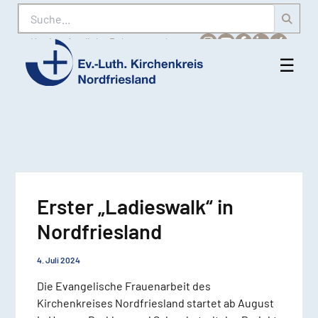
Suche
Karriere
Amtliche Bekanntmachungen
☰
Men
Ev.-
öff
Luth.
Kirchenkreis
Nordfriesland
Erster „Ladieswalk“ in
Nordfriesland
4. Juli 2024
Die Evangelische Frauenarbeit des
Kirchenkreises Nordfriesland startet ab August