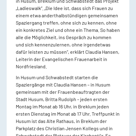
in Husum, Breklum und Schwabstedt das Projekt
„Ladieswalk“. „Die Idee ist, dass sich Frauen zu
einem etwa anderthalbstündigen gemeinsamen
Spaziergang treffen, ohne sich zu kennen, ohne
ein konkretes Ziel und ohne ein Thema. So haben
alle die Möglichkeit, ins Gespräch zu kommen
und sich kennenzulernen, ohne irgendetwas
dafür leisten zu müssen“, erklärt Claudia Hansen,
Leiterin der Evangelischen Frauenarbeit in
Nordfriesland.
In Husum und Schwabstedt starten die
Spaziergänge mit Claudia Hansen – in Husum
gemeinsam mit der Frauenbeauftragten der
Stadt Husum, Britta Rudolph – jeden ersten
Montag im Monat ab 16 Uhr, in Breklum jeden
ersten Dienstag im Monat ab 17 Uhr. Treffpunkt in
Husum ist das Alte Rathaus, in Breklum der
Parkplatz des Christian Jensen Kollegs und in
Schwabstedt der Platz vor der Kirchentür. Es