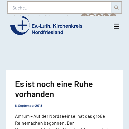
Suche
Karriere
Amtliche Bekanntmachungen
☰
Men
Ev.-
öff
Luth.
Kirchenkreis
Nordfriesland
Es ist noch eine Ruhe
vorhanden
8. September 2018
Amrum – Auf der Nordseeinsel hat das große
Reinemachen begonnen: Der