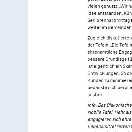
vielen genutzt. „Wir 
Idee entstanden. Kün
Seniorennachmittag f
weiter im Gemeindeha
Zugleich diskutierte
der Tafeln. „Die Tafe
ehrenamtliche Engage
bessere Grundlage fü
ist eigentlich ein Sk
Entwicklungen. So sol
Kunden zu minimieren.
bedankte sich bei al
leisten.
Info: Das Diakonische
Mobile Tafel. Mehr a
engagieren sich ehren
Lebensmittel retten 