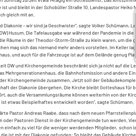
ist und bleibt in der Schobüller Straße 10. Landespastor Heiko
ch gleich mit an.
Diakonie – wir sind ja Geschwister“, sagte Volker Schümann, Le
DW) Husum. Die Tafelausgabe war während der Pandemie in die 
 die Räume in der Theodor-Storm-Straße zu klein waren, um die
schen mag sich das niemand mehr anders vorstellen. Im Keller la
haus, und auch für die Fahrzeuge ist auf dem Gelände genug Plat
it DW und Kirchengemeinde beschränkt sich ja nicht auf die L
as Mehrgenerationenhaus, die Bahnhofsmission und andere Ein
 der Kirchengemeinde zusammen. Jetzt soll der Gebäudekomplex
chaft der Diakonie übergehen. Die Kirche bleibt Gotteshaus für
r Ort, auch die Versammlungsräume können weiterhin von der K
r ist etwas Beispielhaftes entwickelt worden“, sagte Schümann.
ärte Pastor Andreas Raabe, dass nach dem neuen Pfarrstellenpla
n oder Pastoren Dienst in der Kirchengemeinde tun werden. Vier
 einfach zu viel für die weniger werdenden Mitglieder, schon 
die ist mit der Diakonie gefunden: So bleibt das Gebäude Kirch