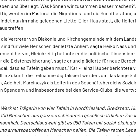
haben uns überlegt: Was können wir zusammen besser machen?“, s
ftig werden im Pastorat die Migrations- und die Suchtberatung
indet nun im nahe gelegenen Liette-Eller-Haus statt, die Helfe
us treffen.
n die Vertreter von Diakonie und Kirchengemeinde mit dem Lande
ln sind für viele Menschen der letzte Anker“, sagte Heiko Nass un
ment hervor. Gleichzeitig betonte er die politische Dimension:
r die Existenzsicherung“, sagte er und plädierte für neue Bere
andal, dass es Tafeln geben muss.“ Karl-Heinz Häuber berichtete
l in Zukunft die Teilnahme digitalisiert werden, um das lange S
 Adelheit Marcinczyk als Leiterin des Geschäftsbereichs Sozial
len Spendern und insbesondere bei den Service-Clubs, die wertv
 Werk ist Trägerin von vier Tafeln in Nordfriesland: Bredstedt, 
ls 100 Menschen aus ganz verschiedenen gesellschaftlichen Z
amtlich. Deutschlandweit gibt es 960 Tafeln mit sozial-ökologis
und armutsbetroffenen Menschen helfen. Die Tafeln retten Leben