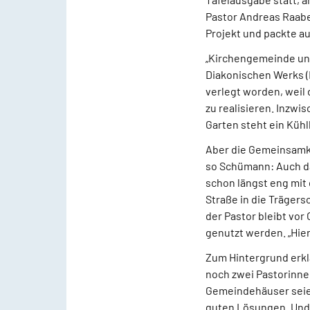
Pastor Andreas Raabe 
Projekt und packte au
„Kirchengemeinde und 
Diakonischen Werks (
verlegt worden, weil
zu realisieren. Inzwi
Garten steht ein Kühl
Aber die Gemeinsamke
so Schümann: Auch d
schon längst eng mit
Straße in die Trägers
der Pastor bleibt vo
genutzt werden. „Hie
Zum Hintergrund erkl
noch zwei Pastorinne
Gemeindehäuser seien
guten Lösungen. Und 