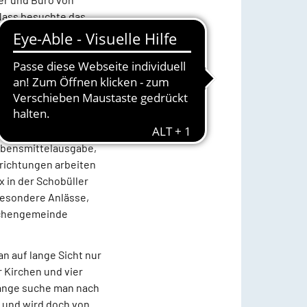
 Nass besuchte das
iter des
Friedenskirche
 gebotenen Abstände
gern Lebensmittel, im
z.
ebensmittelausgabe,
richtungen arbeiten
 in der Schobüller
 besondere Anlässe,
irchengemeinde
n auf lange Sicht nur
 Kirchen und vier
lange suche man nach
e und wird doch von