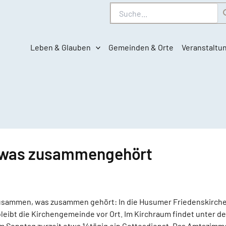
Suche
Leben & Glauben
Gemeinden & Orte
Veranstaltu
 was zusammengehört
sammen, was zusammen gehört: In die Husumer Friedenskirche 
 bleibt die Kirchengemeinde vor Ort. Im Kirchraum findet unter d
am Sonntag zurzeit etwa 14tägig ein Gottesdienst. Das Amtszimm