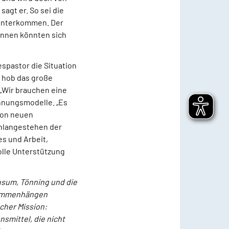
agt er. So sei die
 unterkommen. Der
rinnen könnten sich
spastor die Situation
d hob das große
 „Wir brauchen eine
chnungsmodelle. „Es
 von neuen
chlangestehen der
es und Arbeit,
olle Unterstützung
Husum, Tönning und die
usammenhängen
cher Mission:
smittel, die nicht