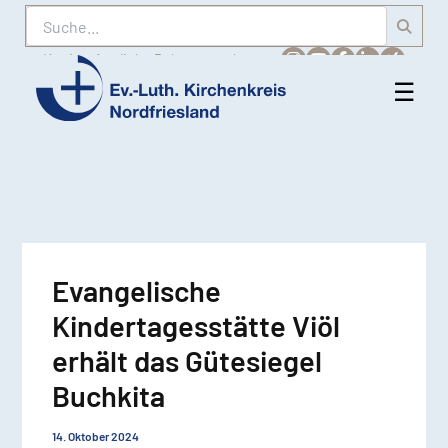
Suche
Karriere
Amtliche Bekanntmachungen
☰
Men
Ev.-
öff
Luth.
Kirchenkreis
Nordfriesland
Evangelische
Kindertagesstätte Viöl
erhält das Gütesiegel
Buchkita
14. Oktober 2024