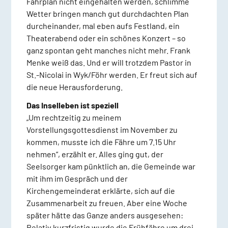
Fährplan nicht eingehalten werden, schlimme
Wetter bringen manch gut durchdachten Plan
durcheinander, mal eben aufs Festland, ein
Theaterabend oder ein schönes Konzert – so
ganz spontan geht manches nicht mehr. Frank
Menke weiß das. Und er will trotzdem Pastor in
St.-Nicolai in Wyk/Föhr werden. Er freut sich auf
die neue Herausforderung.
Das Inselleben ist speziell
„Um rechtzeitig zu meinem
Vorstellungsgottesdienst im November zu
kommen, musste ich die Fähre um 7.15 Uhr
nehmen“, erzählt er. Alles ging gut, der
Seelsorger kam pünktlich an, die Gemeinde war
mit ihm im Gespräch und der
Kirchengemeinderat erklärte, sich auf die
Zusammenarbeit zu freuen. Aber eine Woche
später hätte das Ganze anders ausgesehen:
Relativ kurzfristig wurde die Frühfähre um drei