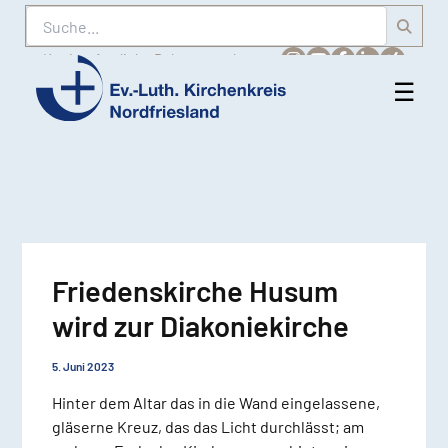
Suche
Karriere
Amtliche Bekanntmachungen
☰
Men
Ev.-
öff
Luth.
Kirchenkreis
Nordfriesland
Friedenskirche Husum
wird zur Diakoniekirche
5. Juni 2023
Hinter dem Altar das in die Wand eingelassene,
gläserne Kreuz, das das Licht durchlässt; am