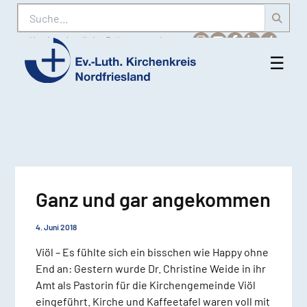
Suche
Karriere
Amtliche Bekanntmachungen
☰
Men
Ev.-
öff
Luth.
Kirchenkreis
Nordfriesland
Ganz und gar angekommen
4. Juni 2018
Viöl – Es fühlte sich ein bisschen wie Happy ohne
End an: Gestern wurde Dr. Christine Weide in ihr
Amt als Pastorin für die Kirchengemeinde Viöl
eingeführt. Kirche und Kaffeetafel waren voll mit