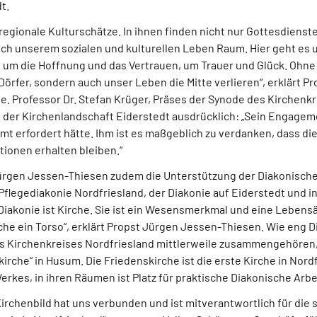
dt.
regionale Kulturschätze. In ihnen finden nicht nur Gottesdienst
uch unserem sozialen und kulturellen Leben Raum. Hier geht es
, um die Hoffnung und das Vertrauen, um Trauer und Glück. Ohne
Dörfer, sondern auch unser Leben die Mitte verlieren“, erklärt 
e. Professor Dr. Stefan Krüger, Präses der Synode des Kirchenk
t der Kirchenlandschaft Eiderstedt ausdrücklich: „Sein Engagem
mt erfordert hätte. Ihm ist es maßgeblich zu verdanken, dass di
ionen erhalten bleiben.“
Jürgen Jessen-Thiesen zudem die Unterstützung der Diakonisch
flegediakonie Nordfriesland, der Diakonie auf Eiderstedt und in
Diakonie ist Kirche. Sie ist ein Wesensmerkmal und eine Lebens
che ein Torso“, erklärt Propst Jürgen Jessen-Thiesen. Wie eng D
s Kirchenkreises Nordfriesland mittlerweile zusammengehören,
kirche“ in Husum. Die Friedenskirche ist die erste Kirche in Nord
rkes, in ihren Räumen ist Platz für praktische Diakonische Arb
irchenbild hat uns verbunden und ist mitverantwortlich für die 