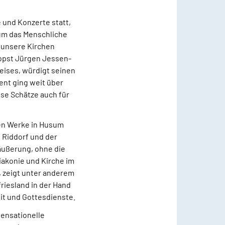
e und Konzerte statt,
 um das Menschliche
 unsere Kirchen
Propst Jürgen Jessen-
reises, würdigt seinen
ent ging weit über
ese Schätze auch für
en Werke in Husum
 Riddorf und der
äußerung, ohne die
iakonie und Kirche im
 zeigt unter anderem
friesland in der Hand
eit und Gottesdienste.
sensationelle