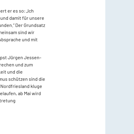
rt er es so: „Ich
 und damit für unsere
funden.“ Der Grundsatz
meinsam sind wir
r Absprache und mit
opst Jürgen Jessen-
prechen und zum
eit und die
us schützen sind die
 Nordfriesland kluge
laufen, ab Mai wird
rtretung