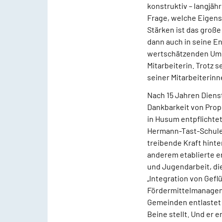
konstruktiv – langjä
Frage, welche Eigens
Stärken ist das groß
dann auch in seine E
wertschätzenden Umga
Mitarbeiterin. Trotz
seiner Mitarbeiterinn
Nach 15 Jahren Dienst
Dankbarkeit von Props
in Husum entpflichtet
Hermann-Tast-Schule 
treibende Kraft hint
anderem etablierte e
und Jugendarbeit, die
„Integration von Gefl
Fördermittelmanageme
Gemeinden entlastet 
Beine stellt. Und er