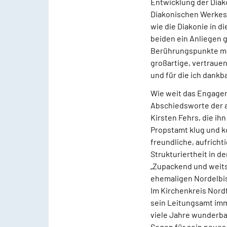
Entwicklung der Diak
Diakonischen Werkes 
wie die Diakonie in di
beiden ein Anliegen 
Berührungspunkte mit 
großartige, vertrauen
und für die ich dank
Wie weit das Engagem
Abschiedsworte der 
Kirsten Fehrs, die ih
Propstamt klug und ko
freundliche, aufrich
Strukturiertheit in d
„Zupackend und weits
ehemaligen Nordelbis
Im Kirchenkreis Nordf
sein Leitungsamt imm
viele Jahre wunderba
Segen für sein neues