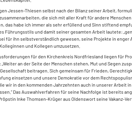
en Jessen-Thiesen selbst nach der Bilanz seiner Arbeit, formulie
zusammenarbeiten, die sich mit aller Kraft für andere Menschen
n, das habe ich immer als sehr erfüllend und Sinn stiftend emp
nes Führungsstils und damit seiner gesamten Arbeit lautete: „ge
Es sei für ihn selbstverständlich gewesen, seine Projekte in enge
 Kolleginnen und Kollegen umzusetzen.
usforderungen für den Kirchenkreis Nordfriesland liegen für Pr
: „Weiter an der Seite der Menschen stehen, Mut und Segen zus
Gesellschaft beitragen. Sich gemeinsam für Frieden, Gerechtigk
fung einsetzen und unsere Demokratie vor dem Rechtspopulism
ie wir in den kommenden Jahrzehnten auch in unserer Arbeit in
sen.“ Das Auswahlverfahren für seine Nachfolge ist bereits ange
 Pröpstin Inke Thomsen-Krüger aus Oldenswort seine Vakanz-Ve