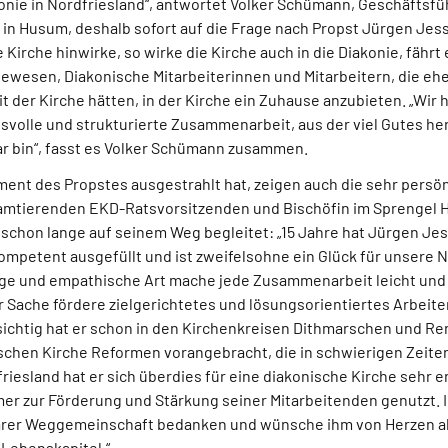
onie in Nordfriesland“, antwortet Volker Schümann, Geschäftsfü
in Husum, deshalb sofort auf die Frage nach Propst Jürgen Jes
e Kirche hinwirke, so wirke die Kirche auch in die Diakonie, fährt e
gewesen, Diakonische Mitarbeiterinnen und Mitarbeitern, die eh
der Kirche hätten, in der Kirche ein Zuhause anzubieten. „Wir 
svolle und strukturierte Zusammenarbeit, aus der viel Gutes he
bar bin“, fasst es Volker Schümann zusammen.
ent des Propstes ausgestrahlt hat, zeigen auch die sehr persö
amtierenden EKD-Ratsvorsitzenden und Bischöfin im Sprengel 
n schon lange auf seinem Weg begleitet: „15 Jahre hat Jürgen Je
mpetent ausgefüllt und ist zweifelsohne ein Glück für unsere N
tige und empathische Art mache jede Zusammenarbeit leicht und 
er Sache fördere zielgerichtetes und lösungsorientiertes Arbeiten
ichtig hat er schon in den Kirchenkreisen Dithmarschen und Re
chen Kirche Reformen vorangebracht, die in schwierigen Zeiten 
riesland hat er sich überdies für eine diakonische Kirche sehr e
er zur Förderung und Stärkung seiner Mitarbeitenden genutzt. 
rer Weggemeinschaft bedanken und wünsche ihm von Herzen all
 Lebenskapitel.“