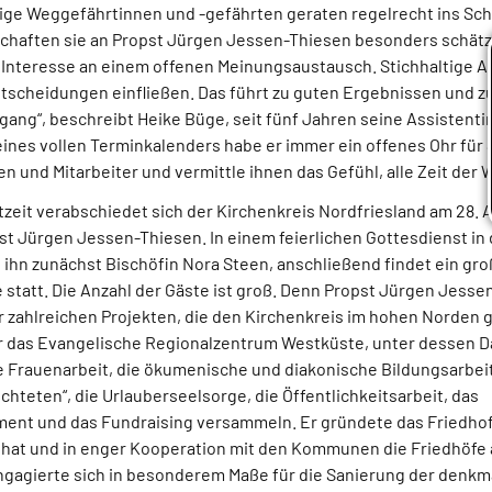
hrige Weggefährtinnen und -gefährten geraten regelrecht ins Sc
chaften sie an Propst Jürgen Jessen-Thiesen besonders schätze
e Interesse an einem offenen Meinungsaustausch. Stichhaltige A
ntscheidungen einfließen. Das führt zu guten Ergebnissen und z
ng“, beschreibt Heike Büge, seit fünf Jahren seine Assistenti
 seines vollen Terminkalenders habe er immer ein offenes Ohr fü
en und Mitarbeiter und vermittle ihnen das Gefühl, alle Zeit der W
zeit verabschiedet sich der Kirchenkreis Nordfriesland am 28. Apr
t Jürgen Jessen-Thiesen. In einem feierlichen Gottesdienst in 
 ihn zunächst Bischöfin Nora Steen, anschließend findet ein gr
statt. Die Anzahl der Gäste ist groß. Denn Propst Jürgen Jesse
er zahlreichen Projekten, die den Kirchenkreis im hohen Norden 
r das Evangelische Regionalzentrum Westküste, unter dessen Da
 Frauenarbeit, die ökumenische und diakonische Bildungsarbeit,
üchteten“, die Urlauberseelsorge, die Öffentlichkeitsarbeit, das
nt und das Fundraising versammeln. Er gründete das Friedhof
hat und in enger Kooperation mit den Kommunen die Friedhöfe 
 engagierte sich in besonderem Maße für die Sanierung der denk