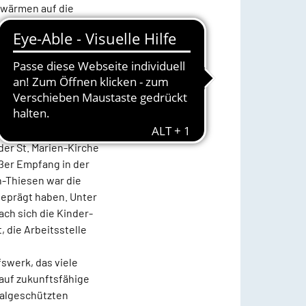
hwärmen auf die
n. „Eine seiner
rgumente lässt er
u einem
n und enge
r Sorgen und Themen
elt für sie zu haben.
il in tiefer
der St. Marien-Kirche
oßer Empfang in der
n-Thiesen war die
geprägt haben. Unter
ch sich die Kinder-
 die Arbeitsstelle
swerk, das viele
auf zukunftsfähige
malgeschützten