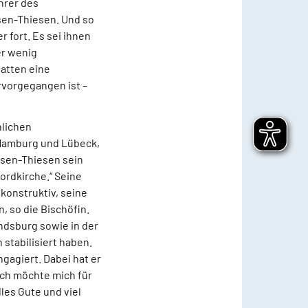
hrer des
sen-Thiesen. Und so
r fort. Es sei ihnen
er wenig
hatten eine
rvorgegangen ist –
nlichen
Hamburg und Lübeck,
ssen-Thiesen sein
ordkirche.“ Seine
konstruktiv, seine
, so die Bischöfin.
ndsburg sowie in der
stabilisiert haben.
ngagiert. Dabei hat er
Ich möchte mich für
es Gute und viel