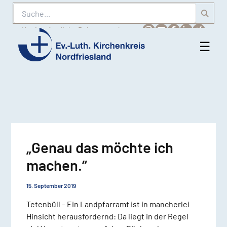
Suche
Karriere
Amtliche Bekanntmachungen
☰
Men
Ev.-
öff
Luth.
Kirchenkreis
Nordfriesland
„Genau das möchte ich
machen.“
15. September 2019
Tetenbüll – Ein Landpfarramt ist in mancherlei
Hinsicht herausfordernd: Da liegt in der Regel