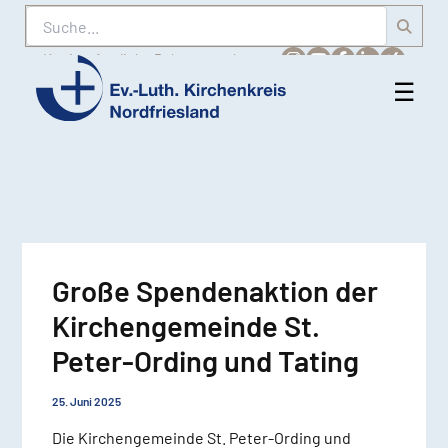
Suche
Karriere
Amtliche Bekanntmachungen
☰
Men
Ev.-
öff
Luth.
Kirchenkreis
Nordfriesland
Große Spendenaktion der
Kirchengemeinde St.
Peter-Ording und Tating
25. Juni 2025
Die Kirchengemeinde St. Peter-Ording und