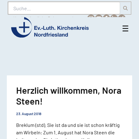
Suche
Karriere
Amtliche Bekanntmachungen
☰
Men
Ev.-
öff
Luth.
Kirchenkreis
Nordfriesland
Herzlich willkommen, Nora
Steen!
23. August 2018
Breklum (std). Sie ist da und sie ist schon kräftig
am Wirbeln: Zum 1. August hat Nora Steen die