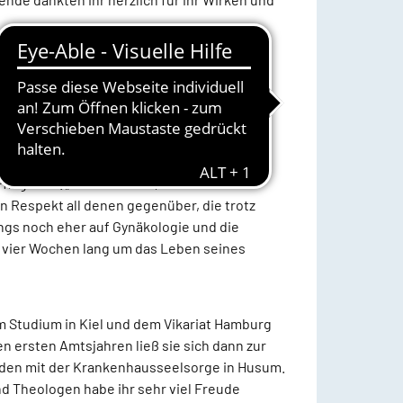
chritt vollziehe sich oft im Schweigen und
as Krankheit, Schmerzen und tragische
rz hinter dem Schmerz nach, sucht die
ann gilt es, zu halten und auszuhalten, was
Pflegende. „Aber ich weiß, dass ihr auch
n Respekt all denen gegenüber, die trotz
gs noch eher auf Gynäkologie und die
nd vier Wochen lang um das Leben seines
m Studium in Kiel und dem Vikariat Hamburg
n ersten Amtsjahren ließ sie sich dann zur
unden mit der Krankenhausseelsorge in Husum.
nd Theologen habe ihr sehr viel Freude