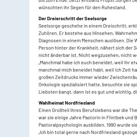
wünschten ihr Segen für den Ruhestand.
Der Dreierschritt der Seelsorge
Seelsorge geschehe in einem Dreischritt, erkl
Zuhören. Er bestehe aus Hinsehen, Wahrnehme
Diagnosen in einem Menschen auslösen. Die W
Person hinter der Krankheit, nähert sich der 
nicht änderbar ist. Nicht wegzusehen, nicht
„Manchmal habe ich euch beneidet, weil ihr etw
manchmal mich beneidet habt, weil ich Zeit h
großen Zeitdrucks immer wieder Zwischenräu
Onkologie spezialisiert hatte, besuchte sie s
Liebsten bangt, dann ist es gut und wichtig, d
Wahlheimat Nordfriesland
Einen Großteil ihres Berufslebens war die Th
war sie einige Jahre Pastorin in Flintbek und
Pastoralpsychologin ausbilden. 1990 wurde s
„Ich bin total gerne nach Nordfriesland gezog