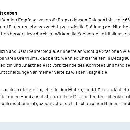
ft geben
eßenden Empfang war groß: Propst Jessen-Thiesen lobte die 65
 und Patienten ebenso wichtig war wie die Stärkung der Mitarbei
hob hervor, dass durch ihr Wirken die Seelsorge im Klinikum ein
dizin und Gastroenterologie, erinnerte an wichtige Stationen wie
plinären Gremiums, das berät, wenn es Unklarheiten in Bezug auf
medizin und Anästhesie ist Vorsitzende des Komitees und fand se
Entscheidungen an meiner Seite zu wissen“, sagte sie.
er – auch an diesem Tag eher in den Hintergrund, hörte zu, läch
eder einen Hund anschaffen, und die Mitarbeitenden schenkten 
t noch nicht einmal gezeugt, aber es hat schon einen Namen – und