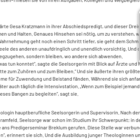
ärte Gesa Kratzmann in ihrer Abschiedspredigt, und dieser Dreis
n und Halten. Genaues Hinsehen sei nötig, um zu verstehen, w
ahrnehmung geht noch einen Schritt tiefer, sie geht dem Schme
Seele des anderen unaufdringlich und unendlich vorsichtig. Und d
 wegzugehen, sondern bleiben, wo andere sich abwenden.
as tun konntet“, sagte die Seelsorgerin mit Blick auf Ärzte und 
atte zum Zuhören und zum Bleiben.“ Und sie äußerte ihren größte
me für Zuwendung und Beistand fänden. Während sie sich anfan
päter auch täglich die Intensivstation. „Wenn zum Beispiel jema
ieses Bangen zu begleiten“, sagt sie.
eologin hauptberufliche Seelsorgerin und Supervisorin. Nach de
 Bramfeld. Seelsorge war schon im Studium ihr Schwerpunkt; in de
ie ans Predigerseminar Breklum gerufen. Diese Stelle war verb
en“, erinnert sie sich. Und die Ausbildung junger Theologinnen u