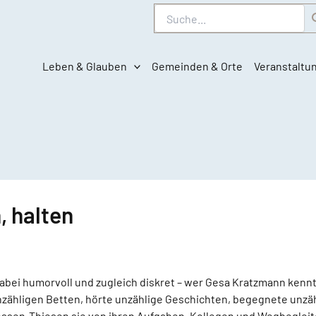
Suche
Leben & Glauben
Gemeinden & Orte
Veranstaltu
 halten
bei humorvoll und zugleich diskret – wer Gesa Kratzmann kennt,
 unzähligen Betten, hörte unzählige Geschichten, begegnete unz
ssen-Thiesen sie von ihren Aufgaben, Kollegen und Wegbegleiten