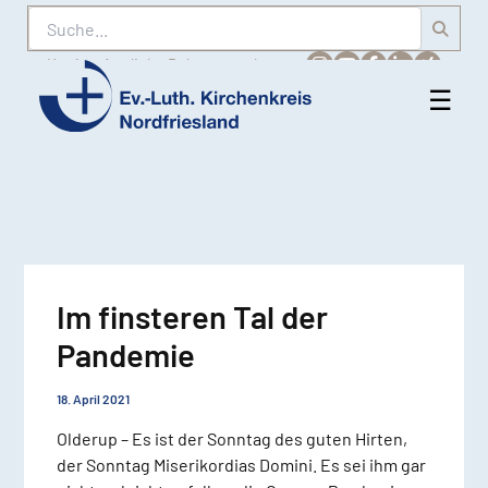
Suche
Karriere
Amtliche Bekanntmachungen
☰
Men
Ev.-
öff
Luth.
Kirchenkreis
Nordfriesland
Im finsteren Tal der
Pandemie
18. April 2021
Olderup – Es ist der Sonntag des guten Hirten,
der Sonntag Miserikordias Domini. Es sei ihm gar