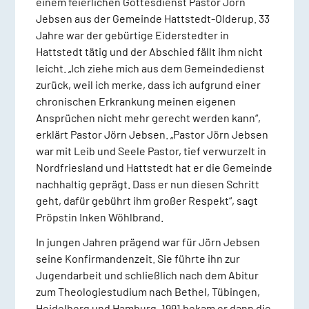
einem feierlichen Gottesdienst Pastor Jörn
Jebsen aus der Gemeinde Hattstedt-Olderup. 33
Jahre war der gebürtige Eiderstedter in
Hattstedt tätig und der Abschied fällt ihm nicht
leicht. „Ich ziehe mich aus dem Gemeindedienst
zurück, weil ich merke, dass ich aufgrund einer
chronischen Erkrankung meinen eigenen
Ansprüchen nicht mehr gerecht werden kann“,
erklärt Pastor Jörn Jebsen. „Pastor Jörn Jebsen
war mit Leib und Seele Pastor, tief verwurzelt in
Nordfriesland und Hattstedt hat er die Gemeinde
nachhaltig geprägt. Dass er nun diesen Schritt
geht, dafür gebührt ihm großer Respekt“, sagt
Pröpstin Inken Wöhlbrand.
In jungen Jahren prägend war für Jörn Jebsen
seine Konfirmandenzeit. Sie führte ihn zur
Jugendarbeit und schließlich nach dem Abitur
zum Theologiestudium nach Bethel, Tübingen,
Heidelberg und Hamburg. 1991 bekam er dann die