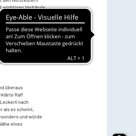
rf wichtigen Verbände
sie alle zu
hrenamtstag „Horstedt
t sich doch Kirche
and.
und überaus
rklärte Ralf
 Leckerli nach
r als es scheint,
 besonders und würde
 Nähe eines