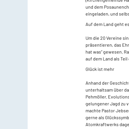
und dem Posaunenchor
eingeladen, und selb
Auf dem Land geht es
Um die 20 Vereine sin
präsentieren, das Eh
hat was“ gewesen. Ral
auf dem Land als Tei
Glück ist mehr
Anhand der Geschicht
unterhaltsam über das
Pehmöller. Evolution
gelungener Jagd zu ve
machte Pastor Jebsen
gerne als Glückssymb
Atomkraftwerks dage