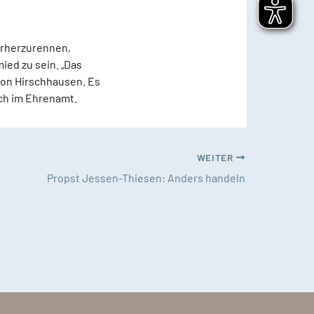
erherzurennen,
ied zu sein. „Das
von Hirschhausen. Es
uch im Ehrenamt.
WEITER
Propst Jessen-Thiesen: Anders handeln