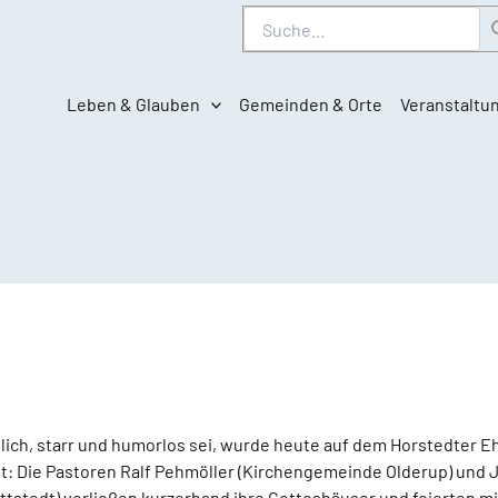
Suche
Leben & Glauben
Gemeinden & Orte
Veranstaltu
ich, starr und humorlos sei, wurde heute auf dem Horstedter 
gt: Die Pastoren Ralf Pehmöller (Kirchengemeinde Olderup) und
tstedt) verließen kurzerhand ihre Gotteshäuser und feierten m