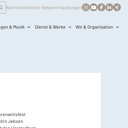
Karriere
Amtliche Bekanntmachungen
ngen & Musik
Dienst & Werke
Wir & Organisation
Ehrenamtsfest
 Jörn Jebsen
it den Horstedtern