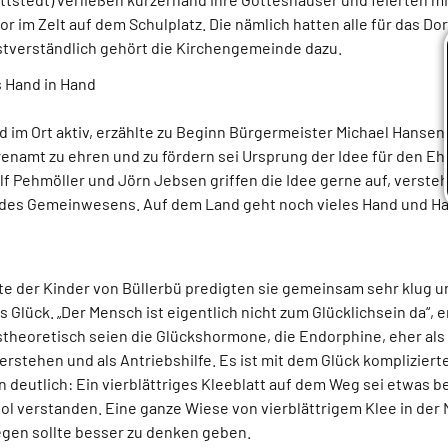
 im Zelt auf dem Schulplatz. Die nämlich hatten alle für das Do
stverständlich gehört die Kirchengemeinde dazu.
 Hand in Hand
d im Ort aktiv, erzählte zu Beginn Bürgermeister Michael Hansen, 
renamt zu ehren und zu fördern sei Ursprung der Idee für den E
f Pehmöller und Jörn Jebsen griffen die Idee gerne auf, versteh
l des Gemeinwesens. Auf dem Land geht noch vieles Hand und H
e der Kinder von Büllerbü predigten sie gemeinsam sehr klug 
 Glück. „Der Mensch ist eigentlich nicht zum Glücklichsein da“, e
stheoretisch seien die Glückshormone, die Endorphine, eher als
rstehen und als Antriebshilfe. Es ist mit dem Glück komplizierte
 deutlich: Ein vierblättriges Kleeblatt auf dem Weg sei etwas
ol verstanden. Eine ganze Wiese von vierblättrigem Klee in der
gen sollte besser zu denken geben.